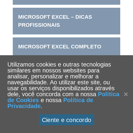
MICROSOFT EXCEL – DICAS
PROFISSIONAIS
MICROSOFT EXCEL COMPLETO
Utilizamos cookies e outras tecnologias
PHOTOSHOP EDIÇÃO DE FOTO-
similares em nossos websites para
analisar, personalizar e melhorar a
IMAGEM E DESIGN GRÁFICO
navegabilidade. Ao utilizar este site, ou
usar os serviços disponibilizados através
dele, você concorda com a nossa
Política
PRATICANDO A IMPRESSÃO 3D
de Cookies
e nossa
Política de
Privacidade
.
Ciente e concordo
SALA DE AULA COLABORATIVA
ATRAVÉS DAS FERRAMENTAS