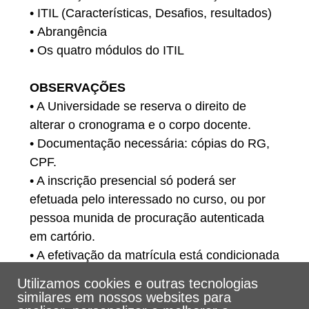
• ITIL (Características, Desafios, resultados)
• Abrangência
• Os quatro módulos do ITIL
OBSERVAÇÕES
• A Universidade se reserva o direito de
alterar o cronograma e o corpo docente.
• Documentação necessária: cópias do RG,
CPF.
• A inscrição presencial só poderá ser
efetuada pelo interessado no curso, ou por
pessoa munida de procuração autenticada
em cartório.
• A efetivação da matrícula está condicionada
ao pagamento do boleto da 1ª. parcela e
Utilizamos cookies e outras tecnologias
entrega da documentação exigida.
similares em nossos websites para