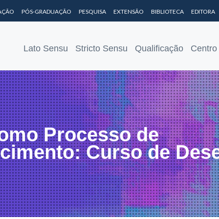
AÇÃO
PÓS-GRADUAÇÃO
PESQUISA
EXTENSÃO
BIBLIOTECA
EDITORA
Lato Sensu
Stricto Sensu
Qualificação
Centro
omo Processo de
cimento: Curso de Des