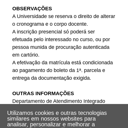
OBSERVAÇÕES
A Universidade se reserva o direito de alterar
o cronograma e o corpo docente.
A inscrição presencial só poderá ser
efetuada pelo interessado no curso, ou por
pessoa munida de procuração autenticada
em cartório.
A efetivação da matrícula está condicionada
ao pagamento do boleto da 1ª. parcela e
entrega da documentação exigida.
OUTRAS INFORMAÇÕES
Departamento de Atendimento Integrado
Telefones: (13) 3205-5555
Utilizamos cookies e outras tecnologias
E-mail: dat@unisantos.br
similares em nossos websites para
analisar, personalizar e melhorar a