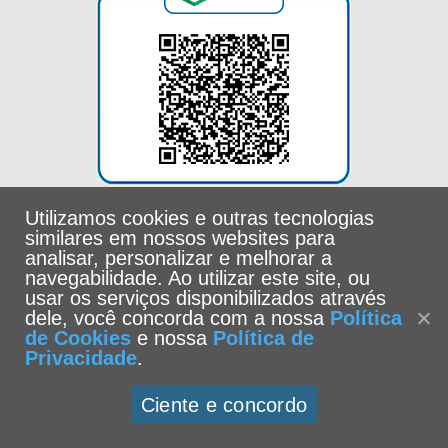
Utilizamos cookies e outras tecnologias
similares em nossos websites para
analisar, personalizar e melhorar a
navegabilidade. Ao utilizar este site, ou
usar os serviços disponibilizados através
dele, você concorda com a nossa
Política
de Cookies
e nossa
Política de
Privacidade
.
Universidade Católica de Santos -
Política de Privacidade
|
Ciente e concordo
Política de Cookies