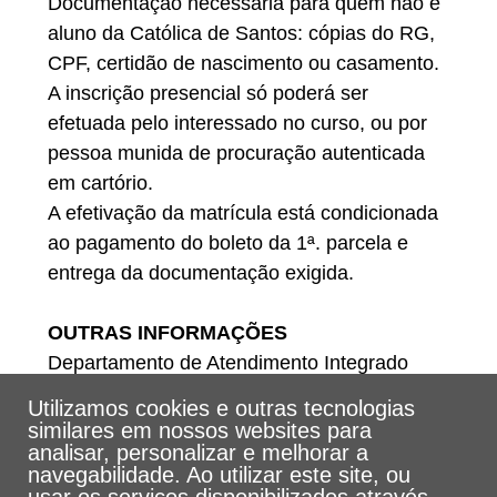
Documentação necessária para quem não é
aluno da Católica de Santos: cópias do RG,
CPF, certidão de nascimento ou casamento.
A inscrição presencial só poderá ser
efetuada pelo interessado no curso, ou por
pessoa munida de procuração autenticada
em cartório.
A efetivação da matrícula está condicionada
ao pagamento do boleto da 1ª. parcela e
entrega da documentação exigida.
OUTRAS INFORMAÇÕES
Departamento de Atendimento Integrado
Telefones: (13) 3205-5555
Utilizamos cookies e outras tecnologias
E-mail: dat@unisantos.br
similares em nossos websites para
analisar, personalizar e melhorar a
navegabilidade. Ao utilizar este site, ou