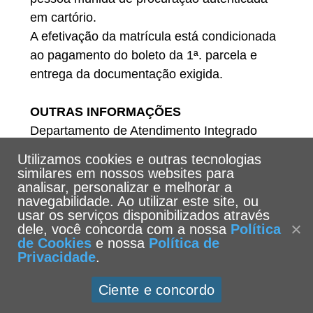
em cartório.
A efetivação da matrícula está condicionada
ao pagamento do boleto da 1ª. parcela e
entrega da documentação exigida.
OUTRAS INFORMAÇÕES
Departamento de Atendimento Integrado
Telefones: (13) 3205-5555
Utilizamos cookies e outras tecnologias
E-mail: dat@unisantos.br
similares em nossos websites para
analisar, personalizar e melhorar a
navegabilidade. Ao utilizar este site, ou
usar os serviços disponibilizados através
dele, você concorda com a nossa
Política
de Cookies
e nossa
Política de
Privacidade
.
Ciente e concordo