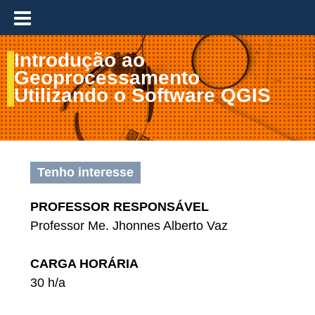
≡
Introdução ao
Geoprocessamento
Utilizando o Software QGIS
Tenho interesse
PROFESSOR RESPONSÁVEL
Professor Me. Jhonnes Alberto Vaz
CARGA HORÁRIA
30 h/a