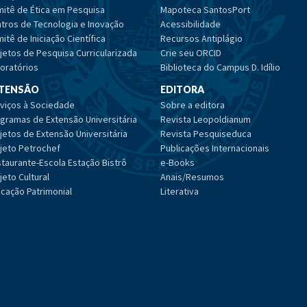
itê de Ética em Pesquisa
Mapoteca SantosPort
tros de Tecnologia e Inovação
Acessibilidade
itê de Iniciação Científica
Recursos Antiplágio
jetos de Pesquisa Curricularizada
Crie seu ORCID
oratórios
Biblioteca do Campus D. Idílio
TENSÃO
EDITORA
viços à Sociedade
Sobre a editora
gramas de Extensão Universitária
Revista Leopoldianum
jetos de Extensão Universitária
Revista Pesquiseduca
jeto Petrochef
Publicações Internacionais
taurante-Escola Estação Bistrô
e-Books
jeto Cultural
Anais/Resumos
cação Patrimonial
Literativa