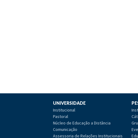
UNIVERSIDADE
PE
Institucional
Ins
Pastoral
Cát
Núcleo de Educação a Distância
Gru
Comunicação
Eve
Assessoria de Relações Institucionais
Edu