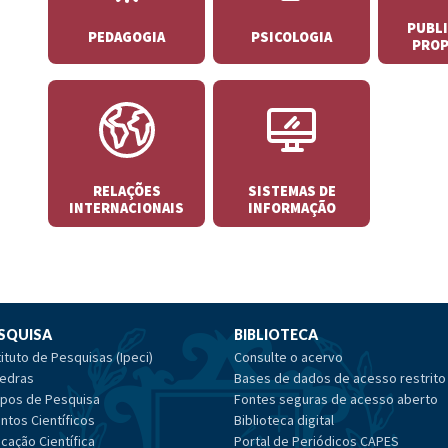
PUBLI
PEDAGOGIA
PSICOLOGIA
PROP
RELAÇÕES
SISTEMAS DE
INTERNACIONAIS
INFORMAÇÃO
SQUISA
BIBLIOTECA
tituto de Pesquisas (Ipeci)
Consulte o acervo
edras
Bases de dados de acesso restrito
pos de Pesquisa
Fontes seguras de acesso aberto
ntos Científicos
Biblioteca digital
cação Científica
Portal de Periódicos CAPES