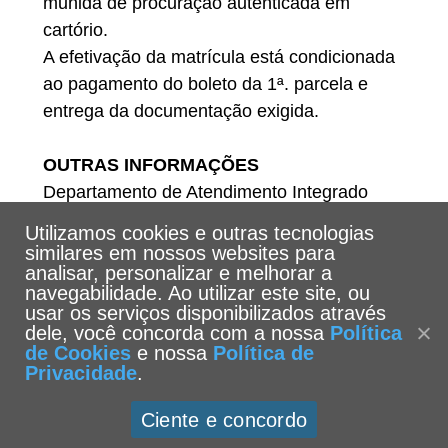
munida de procuração autenticada em
cartório.
A efetivação da matrícula está condicionada
ao pagamento do boleto da 1ª. parcela e
entrega da documentação exigida.
OUTRAS INFORMAÇÕES
Departamento de Atendimento Integrado
Telefone: (13) 3205-5555
Utilizamos cookies e outras tecnologias
E-mail: dat@unisantos.br
similares em nossos websites para
analisar, personalizar e melhorar a
navegabilidade. Ao utilizar este site, ou
usar os serviços disponibilizados através
dele, você concorda com a nossa
Política
de Cookies
e nossa
Política de
Privacidade
.
Ciente e concordo