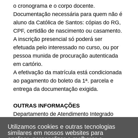
o cronograma e o corpo docente.
Documentação necessária para quem não é
aluno da Católica de Santos: cópias do RG,
CPF, certidão de nascimento ou casamento.
A inscrição presencial só poderá ser
efetuada pelo interessado no curso, ou por
pessoa munida de procuração autenticada
em cartório.
A efetivação da matrícula está condicionada
ao pagamento do boleto da 1ª. parcela e
entrega da documentação exigida.
OUTRAS INFORMAÇÕES
Departamento de Atendimento Integrado
Telefones: (13) 3205-5555
Utilizamos cookies e outras tecnologias
E-mail: dat@unisantos.br
similares em nossos websites para