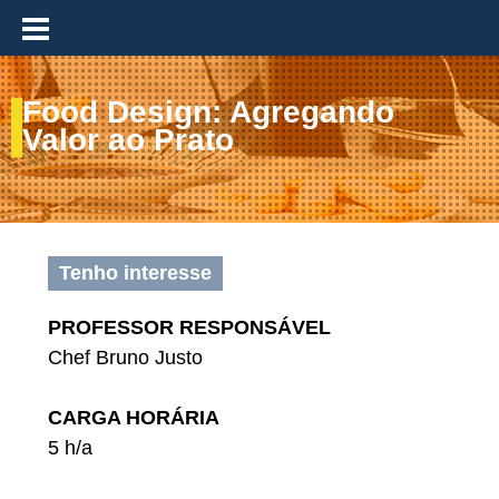
≡
Food Design: Agregando
Valor ao Prato
Tenho interesse
PROFESSOR RESPONSÁVEL
Chef Bruno Justo
CARGA HORÁRIA
5 h/a