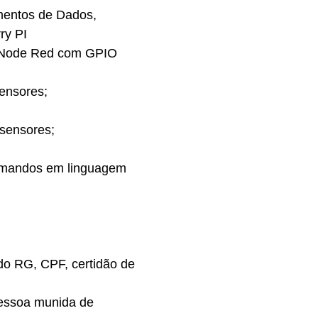
mentos de Dados,
ry PI
; Node Red com GPIO
sensores;
 sensores;
comandos em linguagem
do RG, CPF, certidão de
 pessoa munida de