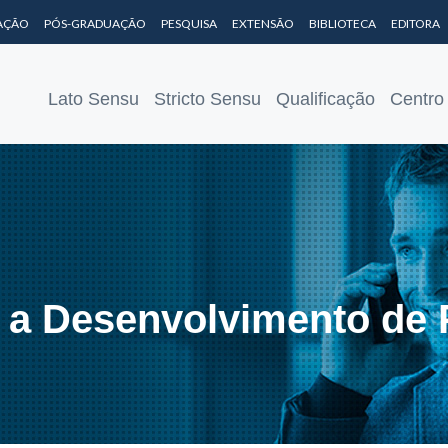
AÇÃO
PÓS-GRADUAÇÃO
PESQUISA
EXTENSÃO
BIBLIOTECA
EDITORA
Lato Sensu
Stricto Sensu
Qualificação
Centro
 a Desenvolvimento de 