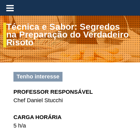
≡
Técnica e Sabor: Segredos
na Preparação do Verdadeiro
Risoto
Tenho interesse
PROFESSOR RESPONSÁVEL
Chef Daniel Stucchi
CARGA HORÁRIA
5 h/a