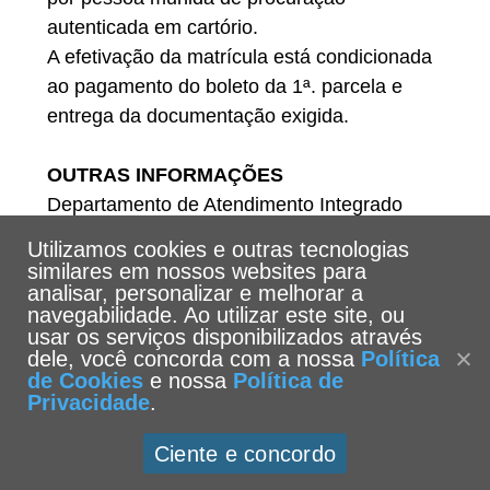
autenticada em cartório.
A efetivação da matrícula está condicionada
ao pagamento do boleto da 1ª. parcela e
entrega da documentação exigida.
OUTRAS INFORMAÇÕES
Departamento de Atendimento Integrado
Telefones: (13) 3205-5555
Utilizamos cookies e outras tecnologias
E-mail: dat@unisantos.br
similares em nossos websites para
analisar, personalizar e melhorar a
navegabilidade. Ao utilizar este site, ou
usar os serviços disponibilizados através
dele, você concorda com a nossa
Política
de Cookies
e nossa
Política de
Privacidade
.
Ciente e concordo