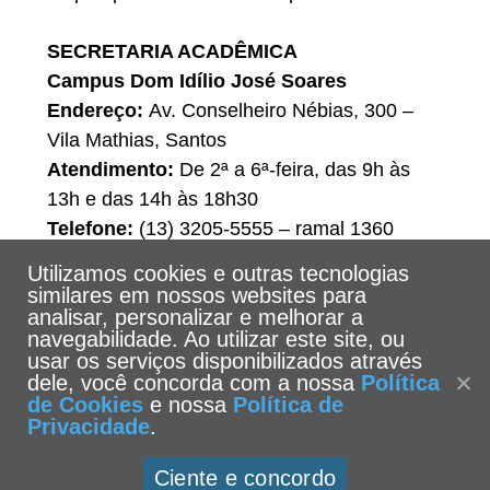
SECRETARIA ACADÊMICA
Campus Dom Idílio José Soares
Endereço:
Av. Conselheiro Nébias, 300 –
Vila Mathias, Santos
Atendimento:
De 2ª a 6ª-feira, das 9h às
13h e das 14h às 18h30
Telefone:
(13) 3205-5555 – ramal 1360
E-mail:
Utilizamos cookies e outras tecnologias
secretariaposgraduacao@unisantos.br
similares em nossos websites para
analisar, personalizar e melhorar a
navegabilidade. Ao utilizar este site, ou
usar os serviços disponibilizados através
dele, você concorda com a nossa
Política
de Cookies
e nossa
Política de
Privacidade
.
Ciente e concordo