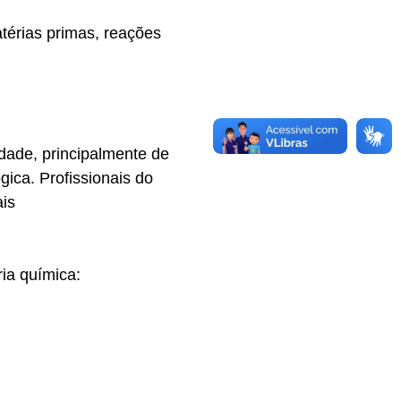
térias primas, reações
dade, principalmente de
ca. Profissionais do
is
ria química: