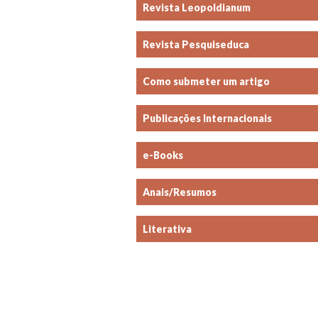
Revista Leopoldianum
Revista Pesquiseduca
Como submeter um artigo
Publicações Internacionais
e-Books
Anais/Resumos
Literativa