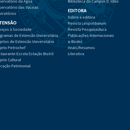
ervatório da Água
Biblioteca do Campus D. Idílio
ervatório das Vacinas
EDITORA
oratórios
Sobre a editora
TENSÃO
Revista Leopoldianum
viços à Sociedade
Revista Pesquiseduca
gramas de Extensão Universitária
Publicações Internacionais
jetos de Extensão Universitária
e-Books
jeto Petrochef
Anais/Resumos
taurante-Escola Estação Bistrô
Literativa
jeto Cultural
cação Patrimonial