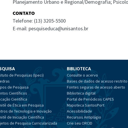
Planejamento Urbano e Regional/Demografia; Psicolog
CONTATO
Telefone: (13) 3205-5500
E-mail: pesquiseduca@unisantos.br
SQUISA
BIBLIOTECA
tituto de Pesquisas (Ipeci)
Consulte o acervo
edras
Bases de dados de acesso restrito
pos de Pesquisa
Fontes seguras de acesso aberto
ntos Científicos
Biblioteca digital
cação Científica
Portal de Periódicos CAPES
itê de Ética em Pesquisa
Mapoteca SantosPort
tros de Tecnologia e Inovação
Acessibilidade
itê de Iniciação Científica
Recursos Antiplágio
jetos de Pesquisa Curricularizada
Crie seu ORCID