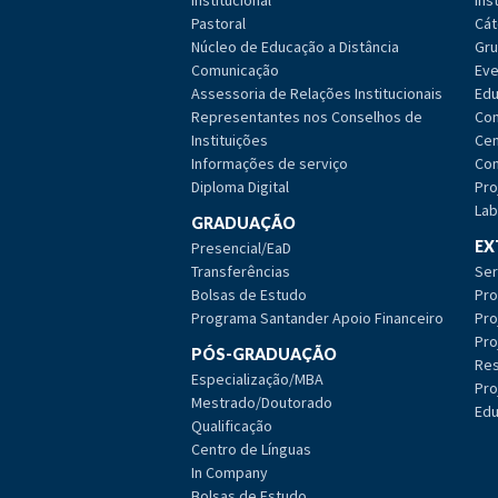
Institucional
Ins
Pastoral
Cát
Núcleo de Educação a Distância
Gru
Comunicação
Eve
Assessoria de Relações Institucionais
Edu
Representantes nos Conselhos de
Com
Instituições
Cen
Informações de serviço
Com
Diploma Digital
Pro
Lab
GRADUAÇÃO
EX
Presencial/EaD
Transferências
Ser
Bolsas de Estudo
Pro
Programa Santander Apoio Financeiro
Pro
Pro
PÓS-GRADUAÇÃO
Res
Especialização/MBA
Pro
Mestrado/Doutorado
Edu
Qualificação
Centro de Línguas
In Company
Bolsas de Estudo