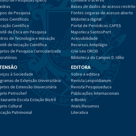
tituto de Pesquisas (Ipeci)
Consulte o acervo
edras
Bases de dados de acesso restrito
pos de Pesquisa
Fontes seguras de acesso aberto
ntos Científicos
Biblioteca digital
cação Científica
Portal de Periódicos CAPES
itê de Ética em Pesquisa
Mapoteca SantosPort
tros de Tecnologia e Inovação
Acessibilidade
itê de Iniciação Científica
Recursos Antiplágio
jetos de Pesquisa Curricularizada
Crie seu ORCID
oratórios
Biblioteca do Campus D. Idílio
TENSÃO
EDITORA
viços à Sociedade
Sobre a editora
gramas de Extensão Universitária
Revista Leopoldianum
jetos de Extensão Universitária
Revista Pesquiseduca
jeto Petrochef
Publicações Internacionais
taurante-Escola Estação Bistrô
e-Books
jeto Cultural
Anais/Resumos
cação Patrimonial
Literativa