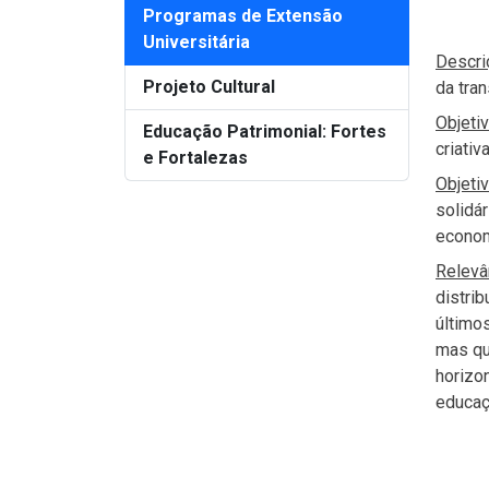
Programas de Extensão
Universitária
Descri
Projeto Cultural
da tra
Objetiv
Educação Patrimonial: Fortes
criativa
e Fortalezas
Objeti
solidá
econom
Relevâ
distrib
último
mas qu
horizo
educaç