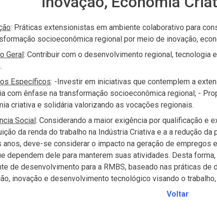
Inovação, Economia Criati
ção
: Práticas extensionistas em ambiente colaborativo para co
nsformação socioeconômica regional por meio de inovação, econom
o Geral
: Contribuir com o desenvolvimento regional, tecnologia
.
vos Específicos
: -Investir em iniciativas que contemplem a exte
ria com ênfase na transformação socioeconômica regional; - Pr
ia criativa e solidária valorizando as vocações regionais.
ncia Social
: Considerando a maior exigência por qualificação e 
uição da renda do trabalho na Indústria Criativa e a a redução d
s anos, deve-se considerar o impacto na geração de empregos e
e dependem dele para manterem suas atividades. Desta forma, e
nte de desenvolvimento para a RMBS, baseado nas práticas de
ão, inovação e desenvolvimento tecnológico visando o trabalho,
Voltar