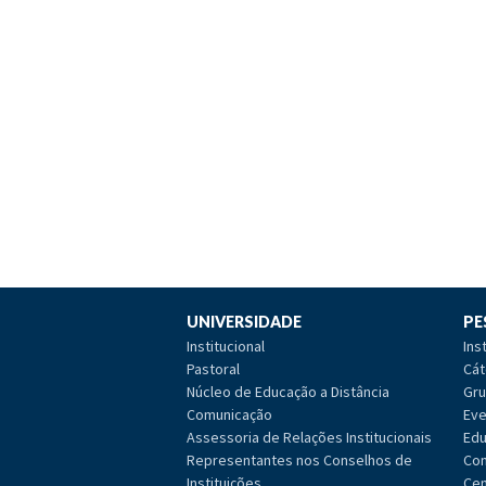
UNIVERSIDADE
PE
Institucional
Ins
Pastoral
Cát
Núcleo de Educação a Distância
Gru
Comunicação
Eve
Assessoria de Relações Institucionais
Edu
Representantes nos Conselhos de
Com
Instituições
Cen