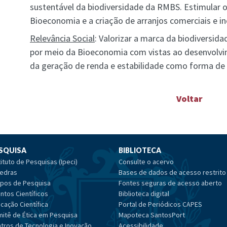
sustentável da biodiversidade da RMBS. Estimular 
Bioeconomia e a criação de arranjos comerciais e i
Relevância Social
: Valorizar a marca da biodiversida
por meio da Bioeconomia com vistas ao desenvolvi
da geração de renda e estabilidade como forma de 
Voltar
SQUISA
BIBLIOTECA
tituto de Pesquisas (Ipeci)
Consulte o acervo
edras
Bases de dados de acesso restrito
pos de Pesquisa
Fontes seguras de acesso aberto
ntos Científicos
Biblioteca digital
cação Científica
Portal de Periódicos CAPES
itê de Ética em Pesquisa
Mapoteca SantosPort
tros de Tecnologia e Inovação
Acessibilidade