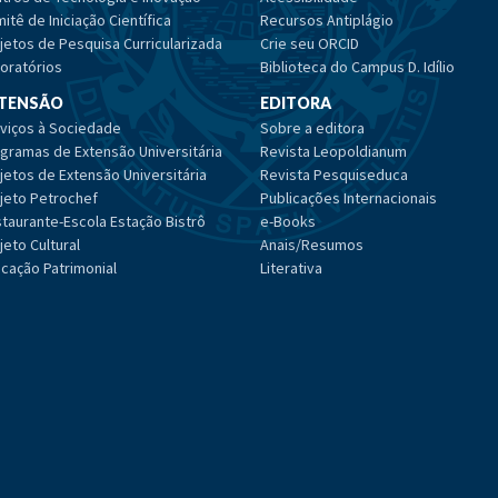
itê de Iniciação Científica
Recursos Antiplágio
jetos de Pesquisa Curricularizada
Crie seu ORCID
oratórios
Biblioteca do Campus D. Idílio
TENSÃO
EDITORA
viços à Sociedade
Sobre a editora
gramas de Extensão Universitária
Revista Leopoldianum
jetos de Extensão Universitária
Revista Pesquiseduca
jeto Petrochef
Publicações Internacionais
taurante-Escola Estação Bistrô
e-Books
jeto Cultural
Anais/Resumos
cação Patrimonial
Literativa