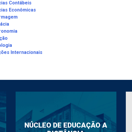
cias Contábeis
cias Econômicas
ermagem
ácia
ronomia
ição
ologia
ções Internacionais
NÚCLEO DE EDUCAÇÃO A