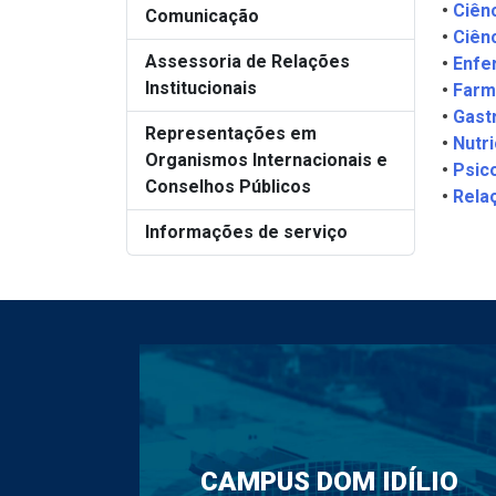
•
Ciên
Comunicação
•
Ciên
Assessoria de Relações
•
Enf
Institucionais
•
Farm
•
Gast
Representações em
•
Nutr
Organismos Internacionais e
•
Psic
Conselhos Públicos
•
Rela
Informações de serviço
CAMPUS DOM IDÍLIO