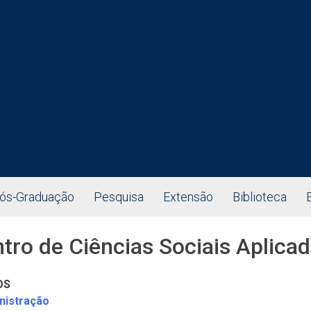
ós-Graduação
Pesquisa
Extensão
Biblioteca
tro de Ciências Sociais Aplica
OS
nistração