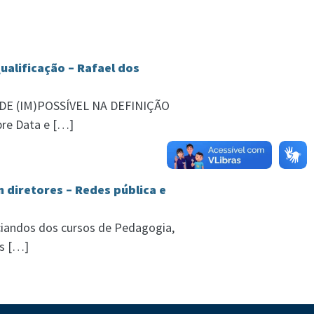
ualificação – Rafael dos
DADE (IM)POSSÍVEL NA DEFINIÇÃO
bre Data e […]
m diretores – Redes pública e
ciandos dos cursos de Pedagogia,
os […]