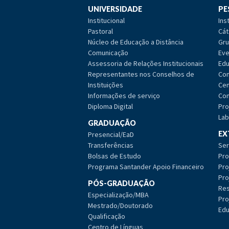
UNIVERSIDADE
PE
Institucional
Ins
Pastoral
Cát
Núcleo de Educação a Distância
Gru
Comunicação
Eve
Assessoria de Relações Institucionais
Edu
Representantes nos Conselhos de
Com
Instituições
Cen
Informações de serviço
Com
Diploma Digital
Pro
Lab
GRADUAÇÃO
EX
Presencial/EaD
Transferências
Ser
Bolsas de Estudo
Pro
Programa Santander Apoio Financeiro
Pro
Pro
PÓS-GRADUAÇÃO
Res
Especialização/MBA
Pro
Mestrado/Doutorado
Edu
Qualificação
Centro de Línguas