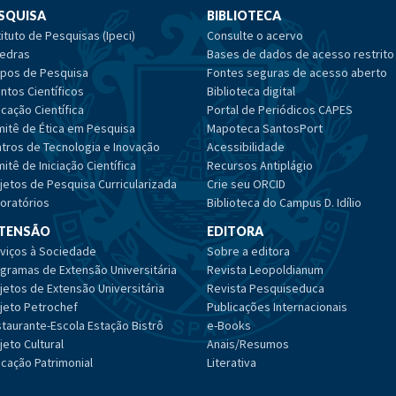
SQUISA
BIBLIOTECA
tituto de Pesquisas (Ipeci)
Consulte o acervo
edras
Bases de dados de acesso restrito
pos de Pesquisa
Fontes seguras de acesso aberto
ntos Científicos
Biblioteca digital
cação Científica
Portal de Periódicos CAPES
itê de Ética em Pesquisa
Mapoteca SantosPort
tros de Tecnologia e Inovação
Acessibilidade
itê de Iniciação Científica
Recursos Antiplágio
jetos de Pesquisa Curricularizada
Crie seu ORCID
oratórios
Biblioteca do Campus D. Idílio
TENSÃO
EDITORA
viços à Sociedade
Sobre a editora
gramas de Extensão Universitária
Revista Leopoldianum
jetos de Extensão Universitária
Revista Pesquiseduca
jeto Petrochef
Publicações Internacionais
taurante-Escola Estação Bistrô
e-Books
jeto Cultural
Anais/Resumos
cação Patrimonial
Literativa