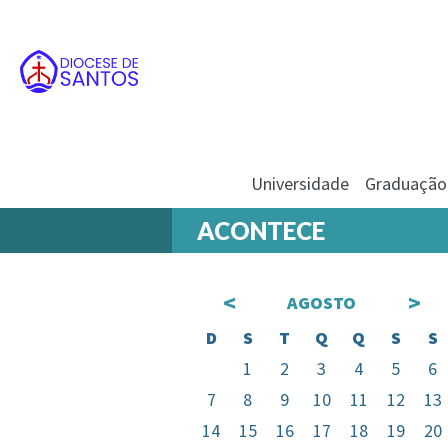
Universidade
Graduação
ACONTECE
<
>
AGOSTO
D
S
T
Q
Q
S
S
1
2
3
4
5
6
7
8
9
10
11
12
13
14
15
16
17
18
19
20