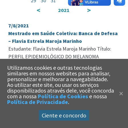
29
30
31
<
>
2021
7/8/2021
Mestrado em Saúde Coletiva: Banca de Defesa
– Flavia Estrela Maroja Marinho
Estudante: Flavia Estrela Maroja Marinho Título:
PERFIL EPIDEMIOLÓGICO DO MELANOMA
CUTÂNEO DE UM HOSPITAL DE REFERÊNCIA EM
Utilizamos cookies e outras tecnologias
ONCOLOGIA DO ESTADO […]
similares em nossos websites para analisar,
personalizar e melhorar a navegabilidade.
Ao utilizar este site, ou usar os serviços
x
disponibilizados através dele, você concorda
Olá!
Estamos aqui
com a nossa
Política de Cookies
e nossa
para te ajudar!
Política de Privacidade
.
Ciente e concordo
Universidade Católica de Santos -
Política de Privacidade
|
Política de Cookies