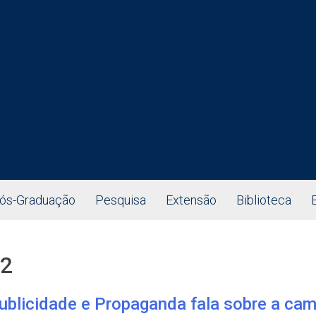
ós-Graduação
Pesquisa
Extensão
Biblioteca
22
blicidade e Propaganda fala sobre a cam