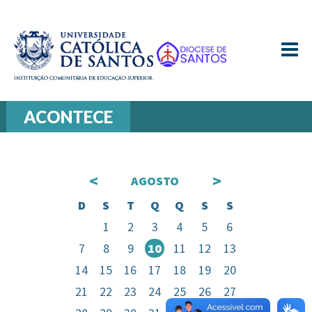
≡
ACONTECE
<
>
AGOSTO
D
S
T
Q
Q
S
S
1
2
3
4
5
6
7
8
9
10
11
12
13
14
15
16
17
18
19
20
21
22
23
24
25
26
27