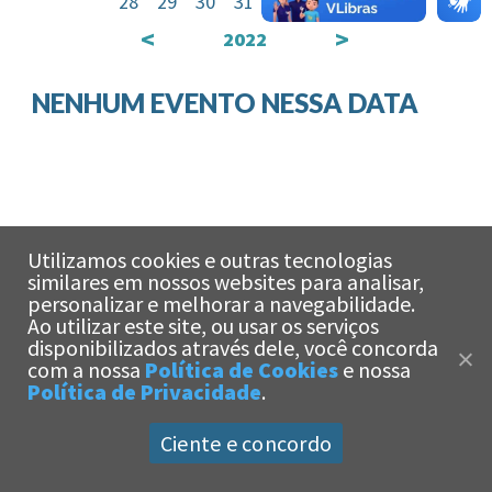
28
29
30
31
<
>
2022
NENHUM EVENTO NESSA DATA
Utilizamos cookies e outras tecnologias
similares em nossos websites para analisar,
personalizar e melhorar a navegabilidade.
Ao utilizar este site, ou usar os serviços
x
disponibilizados através dele, você concorda
Olá!
Estamos aqui
com a nossa
Política de Cookies
e nossa
para te ajudar!
Política de Privacidade
.
Ciente e concordo
Universidade Católica de Santos -
Política de Privacidade
|
Política de Cookies