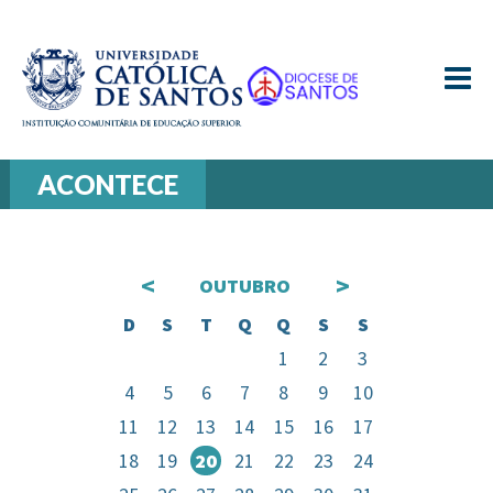
≡
ACONTECE
<
>
OUTUBRO
D
S
T
Q
Q
S
S
1
2
3
4
5
6
7
8
9
10
11
12
13
14
15
16
17
18
19
20
21
22
23
24