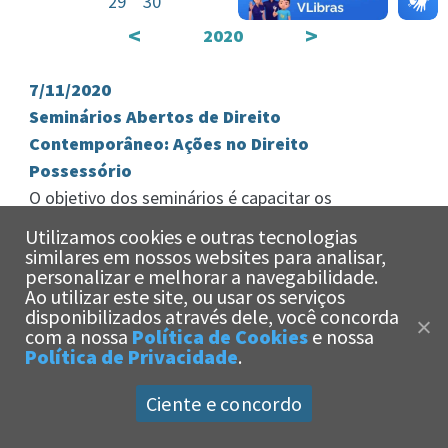
29
30
<
>
2020
7/11/2020
Seminários Abertos de Direito
Contemporâneo: Ações no Direito
Possessório
O objetivo dos seminários é capacitar os
estudantes para exames, concursos e vida prática,
Utilizamos cookies e outras tecnologias
a partir da abordagem de temas […]
similares em nossos websites para analisar,
personalizar e melhorar a navegabilidade.
Ao utilizar este site, ou usar os serviços
x
disponibilizados através dele, você concorda
Olá!
Estamos aqui
com a nossa
Política de Cookies
e nossa
para te ajudar!
Política de Privacidade
.
Ciente e concordo
Universidade Católica de Santos -
Política de Privacidade
|
Política de Cookies