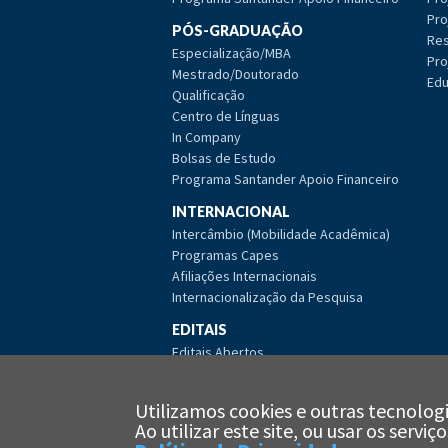
Pro
PÓS-GRADUAÇÃO
Res
Especialização/MBA
Pro
Mestrado/Doutorado
Edu
Qualificação
Centro de Línguas
In Company
Bolsas de Estudo
Programa Santander Apoio Financeiro
INTERNACIONAL
Intercâmbio (Mobilidade Acadêmica)
Programas Capes
Afiliações Internacionais
Internacionalização da Pesquisa
EDITAIS
Editais Abertos
Editais Encerrados
Editais de Licitação Abertos
Utilizamos cookies e outras tecnologi
Editais de Licitação Encerrados
Ao utilizar este site, ou usar os serv