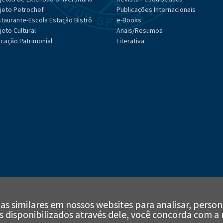
jeto Petrochef
Publicações Internacionais
taurante-Escola Estação Bistrô
e-Books
jeto Cultural
Anais/Resumos
cação Patrimonial
Literativa
as similares em nossos websites para analisar, person
iços disponibilizados através dele, você concorda com a