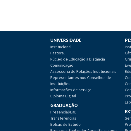
UNIVERSIDADE
PE
Institucional
Ins
Pastoral
Cát
Núcleo de Educação a Distância
Gru
Comunicação
Eve
Assessoria de Relações Institucionais
Edu
Representantes nos Conselhos de
Com
Instituições
Cen
Informações de serviço
Com
Diploma Digital
Pro
Lab
GRADUAÇÃO
EX
Presencial/EaD
Transferências
Ser
Bolsas de Estudo
Pro
Programa Santander Apoio Financeiro
Pro