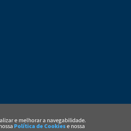
alizar e melhorar a navegabilidade.
x
 nossa
Política de Cookies
e nossa
Olá!
Estamos aqui