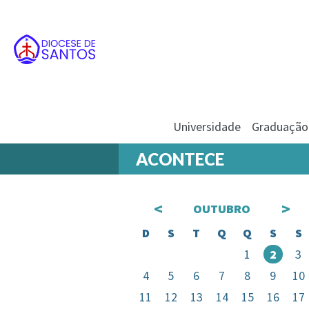
Universidade
Graduação
ACONTECE
<
>
OUTUBRO
D
S
T
Q
Q
S
S
1
2
3
4
5
6
7
8
9
10
11
12
13
14
15
16
17