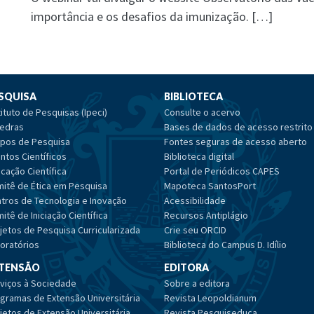
importância e os desafios da imunização. […]
SQUISA
BIBLIOTECA
tituto de Pesquisas (Ipeci)
Consulte o acervo
edras
Bases de dados de acesso restrito
pos de Pesquisa
Fontes seguras de acesso aberto
ntos Científicos
Biblioteca digital
cação Científica
Portal de Periódicos CAPES
itê de Ética em Pesquisa
Mapoteca SantosPort
tros de Tecnologia e Inovação
Acessibilidade
itê de Iniciação Científica
Recursos Antiplágio
jetos de Pesquisa Curricularizada
Crie seu ORCID
oratórios
Biblioteca do Campus D. Idílio
TENSÃO
EDITORA
viços à Sociedade
Sobre a editora
gramas de Extensão Universitária
Revista Leopoldianum
jetos de Extensão Universitária
Revista Pesquiseduca