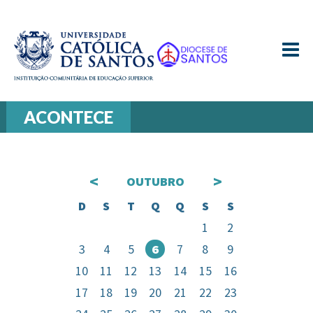
≡
ACONTECE
<
>
OUTUBRO
D
S
T
Q
Q
S
S
1
2
3
4
5
6
7
8
9
10
11
12
13
14
15
16
17
18
19
20
21
22
23