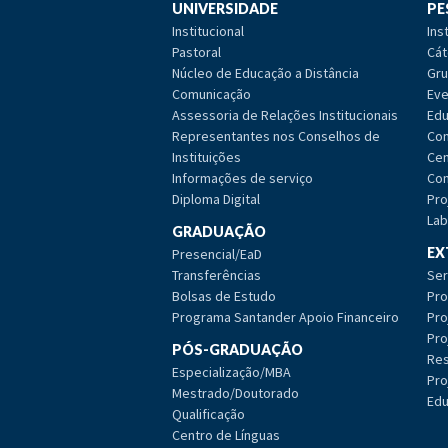
UNIVERSIDADE
PE
Institucional
Ins
Pastoral
Cát
Núcleo de Educação a Distância
Gru
Comunicação
Eve
Assessoria de Relações Institucionais
Edu
Representantes nos Conselhos de
Com
Instituições
Cen
Informações de serviço
Com
Diploma Digital
Pro
Lab
GRADUAÇÃO
EX
Presencial/EaD
Transferências
Ser
Bolsas de Estudo
Pro
Programa Santander Apoio Financeiro
Pro
Pro
PÓS-GRADUAÇÃO
Res
Especialização/MBA
Pro
Mestrado/Doutorado
Edu
Qualificação
Centro de Línguas