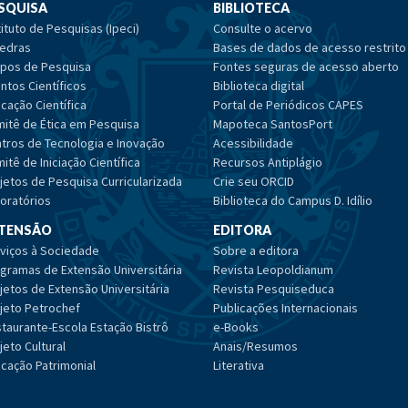
SQUISA
BIBLIOTECA
tituto de Pesquisas (Ipeci)
Consulte o acervo
edras
Bases de dados de acesso restrito
pos de Pesquisa
Fontes seguras de acesso aberto
ntos Científicos
Biblioteca digital
cação Científica
Portal de Periódicos CAPES
itê de Ética em Pesquisa
Mapoteca SantosPort
tros de Tecnologia e Inovação
Acessibilidade
itê de Iniciação Científica
Recursos Antiplágio
jetos de Pesquisa Curricularizada
Crie seu ORCID
oratórios
Biblioteca do Campus D. Idílio
TENSÃO
EDITORA
viços à Sociedade
Sobre a editora
gramas de Extensão Universitária
Revista Leopoldianum
jetos de Extensão Universitária
Revista Pesquiseduca
jeto Petrochef
Publicações Internacionais
taurante-Escola Estação Bistrô
e-Books
jeto Cultural
Anais/Resumos
cação Patrimonial
Literativa