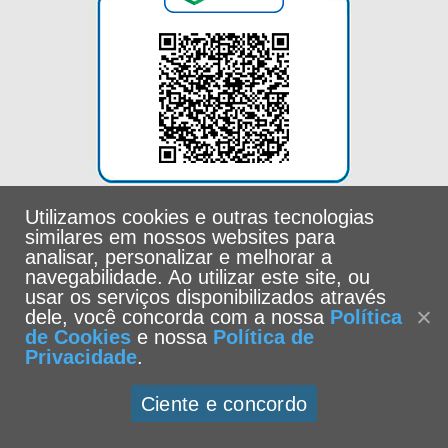
Utilizamos cookies e outras tecnologias
similares em nossos websites para
analisar, personalizar e melhorar a
navegabilidade. Ao utilizar este site, ou
usar os serviços disponibilizados através
dele, você concorda com a nossa
Política
de Cookies
e nossa
Política de
Privacidade
.
Universidade Católica de Santos -
Política de Privacidade
|
Ciente e concordo
Política de Cookies