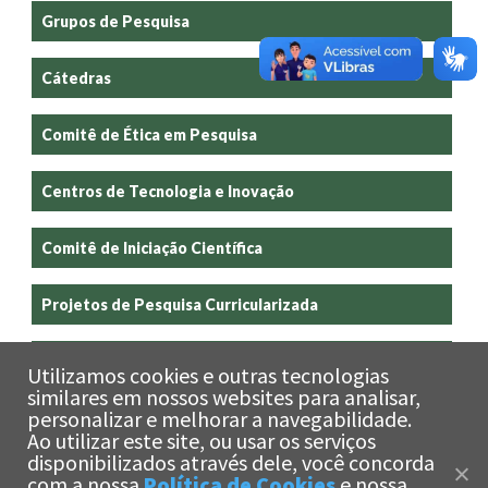
Grupos de Pesquisa
Cátedras
Comitê de Ética em Pesquisa
Centros de Tecnologia e Inovação
Comitê de Iniciação Científica
Projetos de Pesquisa Curricularizada
Boletim Análise de Conjuntura Econômica
Utilizamos cookies e outras tecnologias
similares em nossos websites para analisar,
personalizar e melhorar a navegabilidade.
Laboratórios
Ao utilizar este site, ou usar os serviços
x
disponibilizados através dele, você concorda
Olá!
Estamos aqui
com a nossa
Política de Cookies
e nossa
para te ajudar!