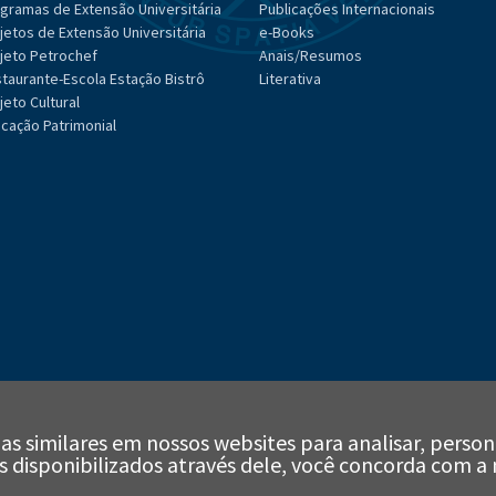
gramas de Extensão Universitária
Publicações Internacionais
jetos de Extensão Universitária
e-Books
jeto Petrochef
Anais/Resumos
taurante-Escola Estação Bistrô
Literativa
jeto Cultural
cação Patrimonial
as similares em nossos websites para analisar, person
iços disponibilizados através dele, você concorda com a