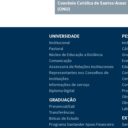
Convênio Católica de Santos-Acnur
(ONU)
UNIVERSIDADE
PE
Institucional
Ins
Pastoral
Cát
Núcleo de Educação a Distância
Gru
Comunicação
Eve
Assessoria de Relações Institucionais
Edu
Representantes nos Conselhos de
Com
Instituições
Cen
Informações de serviço
Com
Diploma Digital
Pro
Obs
GRADUAÇÃO
Obs
Presencial/EaD
Lab
Transferências
EX
Bolsas de Estudo
Programa Santander Apoio Financeiro
Ser