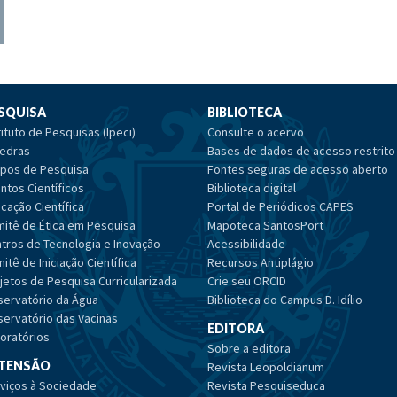
SQUISA
BIBLIOTECA
tituto de Pesquisas (Ipeci)
Consulte o acervo
edras
Bases de dados de acesso restrito
pos de Pesquisa
Fontes seguras de acesso aberto
ntos Científicos
Biblioteca digital
cação Científica
Portal de Periódicos CAPES
itê de Ética em Pesquisa
Mapoteca SantosPort
tros de Tecnologia e Inovação
Acessibilidade
itê de Iniciação Científica
Recursos Antiplágio
jetos de Pesquisa Curricularizada
Crie seu ORCID
ervatório da Água
Biblioteca do Campus D. Idílio
ervatório das Vacinas
EDITORA
oratórios
Sobre a editora
TENSÃO
Revista Leopoldianum
viços à Sociedade
Revista Pesquiseduca