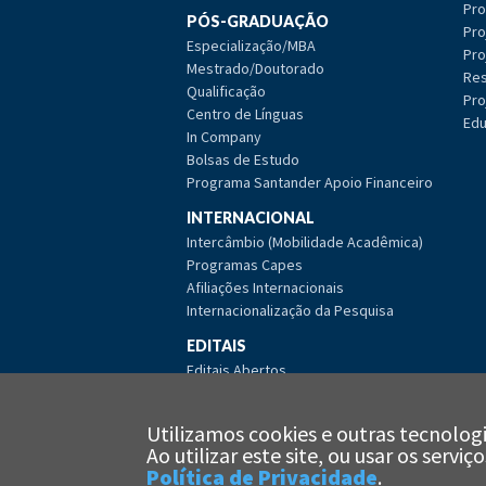
Pro
PÓS-GRADUAÇÃO
Pro
Especialização/MBA
Pro
Mestrado/Doutorado
Res
Qualificação
Pro
Centro de Línguas
Edu
In Company
Bolsas de Estudo
Programa Santander Apoio Financeiro
INTERNACIONAL
Intercâmbio (Mobilidade Acadêmica)
Programas Capes
Afiliações Internacionais
Internacionalização da Pesquisa
EDITAIS
Editais Abertos
Editais Encerrados
Editais de Licitação Abertos
Utilizamos cookies e outras tecnologi
Editais de Licitação Encerrados
Ao utilizar este site, ou usar os serv
Política de Privacidade
.