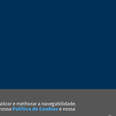
alizar e melhorar a navegabilidade.
x
 nossa
Política de Cookies
e nossa
Olá!
Estamos aqui
para te ajudar!