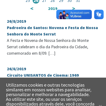
25
26
27
28
29
30
31
<
>
2019
26/8/2019
Padroeira de Santos: Novena e Festa de Nossa
Senhora do Monte Serrat
A Festa e Novena de Nossa Senhora do Monte
Serrat celebram o dia da Padroeira da Cidade,
comemorado em 8/09. […]
26/8/2019
Circuito UNISANTOS de Cinema: 1969
O Circuito de Cinema do Projeto Cultural é uma
Utilizamos cookies e outras tecnologias
atividade cinéfila regular, com filmes escolhidos
similares em nossos websites para analisar,
personalizar e melhorar a navegabilidade.
não apenas por suas qualidades […]
Ao utilizar este site, ou usar os serviços
x
disponibilizados através dele, você concorda
Olá!
Estamos aqui