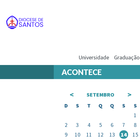
Universidade
Graduação
ACONTECE
<
>
SETEMBRO
D
S
T
Q
Q
S
S
1
2
3
4
5
6
7
8
9
10
11
12
13
14
15