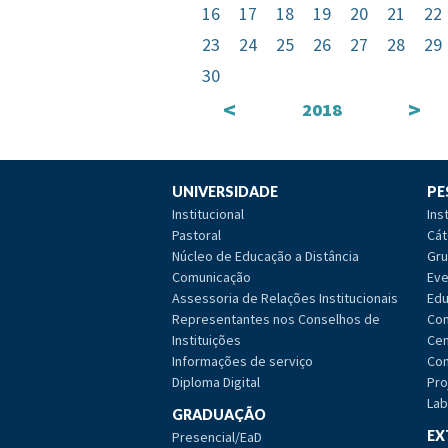
16
17
18
19
20
21
22
23
24
25
26
27
28
29
30
<
>
2018
UNIVERSIDADE
PE
Institucional
Ins
Pastoral
Cát
Núcleo de Educação a Distância
Gru
Comunicação
Eve
Assessoria de Relações Institucionais
Edu
Representantes nos Conselhos de
Com
Instituições
Cen
Informações de serviço
Com
Diploma Digital
Pro
Lab
GRADUAÇÃO
EX
Presencial/EaD