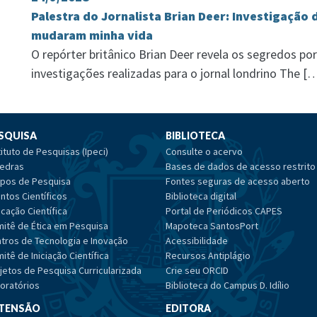
Palestra do Jornalista Brian Deer: Investigação d
mudaram minha vida
O repórter britânico Brian Deer revela os segredos po
investigações realizadas para o jornal londrino The [
SQUISA
BIBLIOTECA
tituto de Pesquisas (Ipeci)
Consulte o acervo
edras
Bases de dados de acesso restrito
pos de Pesquisa
Fontes seguras de acesso aberto
ntos Científicos
Biblioteca digital
cação Científica
Portal de Periódicos CAPES
itê de Ética em Pesquisa
Mapoteca SantosPort
tros de Tecnologia e Inovação
Acessibilidade
itê de Iniciação Científica
Recursos Antiplágio
jetos de Pesquisa Curricularizada
Crie seu ORCID
oratórios
Biblioteca do Campus D. Idílio
TENSÃO
EDITORA