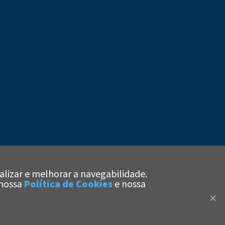
alizar e melhorar a navegabilidade.
x
 nossa
Política de Cookies
e nossa
Olá!
Estamos aqui
para te ajudar!