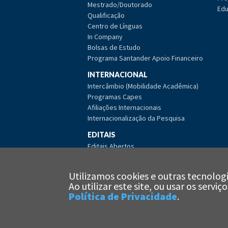
Mestrado/Doutorado
Edu
Qualificação
Centro de Línguas
In Company
Bolsas de Estudo
Programa Santander Apoio Financeiro
INTERNACIONAL
Intercâmbio (Mobilidade Acadêmica)
Programas Capes
Afiliações Internacionais
Internacionalização da Pesquisa
EDITAIS
Editais Abertos
Editais Encerrados
Editais de Licitação Abertos
Utilizamos cookies e outras tecnologi
Editais de Licitação Encerrados
Ao utilizar este site, ou usar os serv
Política de Privacidade
.