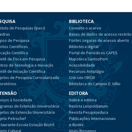
SQUISA
BIBLIOTECA
tituto de Pesquisas (Ipeci)
Consulte o acervo
edras
Bases de dados de acesso restrito
pos de Pesquisa
Fontes seguras de acesso aberto
ntos Científicos
Biblioteca digital
cação Científica
Portal de Periódicos CAPES
itê de Ética em Pesquisa
Mapoteca SantosPort
tros de Tecnologia e Inovação
Acessibilidade
itê de Iniciação Científica
Recursos Antiplágio
jetos de Pesquisa Curricularizada
Crie seu ORCID
oratórios
Biblioteca do Campus D. Idílio
TENSÃO
EDITORA
viços à Sociedade
Sobre a editora
gramas de Extensão Universitária
Revista Leopoldianum
jetos de Extensão Universitária
Revista Pesquiseduca
jeto Petrochef
Publicações Internacionais
taurante-Escola Estação Bistrô
e-Books
jeto Cultural
Anais/Resumos