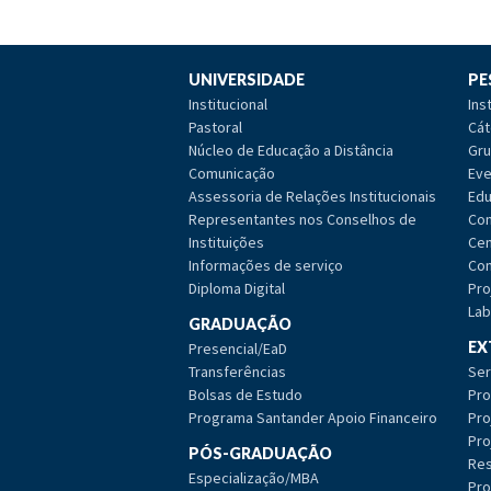
UNIVERSIDADE
PE
Institucional
Ins
Pastoral
Cát
Núcleo de Educação a Distância
Gru
Comunicação
Eve
Assessoria de Relações Institucionais
Edu
Representantes nos Conselhos de
Com
Instituições
Cen
Informações de serviço
Com
Diploma Digital
Pro
Lab
GRADUAÇÃO
EX
Presencial/EaD
Transferências
Ser
Bolsas de Estudo
Pro
Programa Santander Apoio Financeiro
Pro
Pro
PÓS-GRADUAÇÃO
Res
Especialização/MBA
Pro