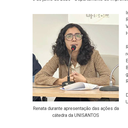
I
R
V
H
R
r
E
B
g
R
D
U
Renata durante apresentação das ações da
cátedra da UNISANTOS