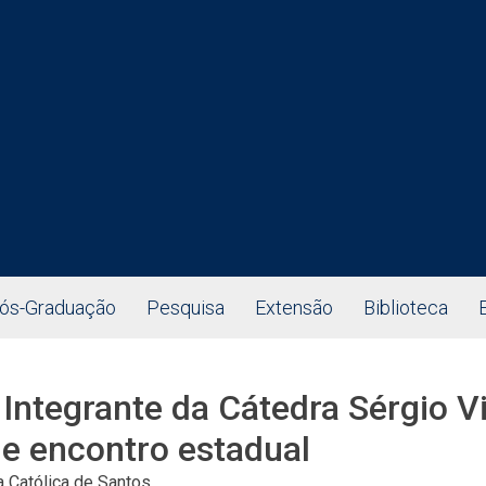
ós-Graduação
Pesquisa
Extensão
Biblioteca
tegrante da Cátedra Sérgio Vie
e encontro estadual
 Católica de Santos