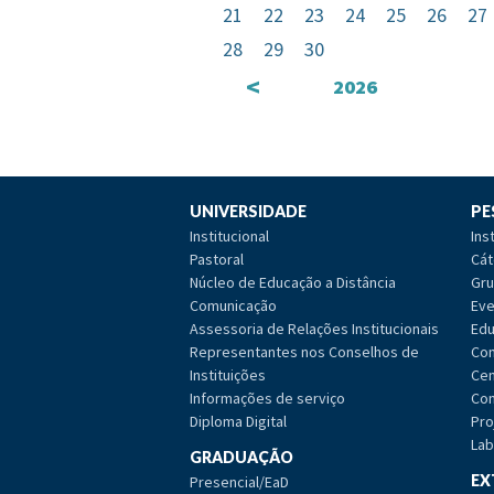
21
22
23
24
25
26
27
28
29
30
<
2026
UNIVERSIDADE
PE
Institucional
Ins
Pastoral
Cát
Núcleo de Educação a Distância
Gru
Comunicação
Eve
Assessoria de Relações Institucionais
Edu
Representantes nos Conselhos de
Com
Instituições
Cen
Informações de serviço
Com
Diploma Digital
Pro
Lab
GRADUAÇÃO
EX
Presencial/EaD