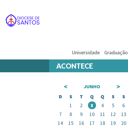
Universidade
Graduação
ACONTECE
<
>
JUNHO
D
S
T
Q
Q
S
S
1
2
3
4
5
6
7
8
9
10
11
12
13
14
15
16
17
18
19
20