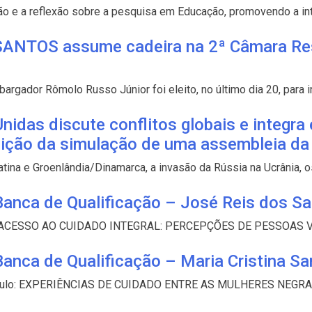
ão e a reflexão sobre a pesquisa em Educação, promovendo a int
ANTOS assume cadeira na 2ª Câmara Rese
ador Rômolo Russo Júnior foi eleito, no último dia 20, para int
as discute conflitos globais e integra 
ição da simulação de uma assembleia d
ina e Groenlândia/Dinamarca, a invasão da Rússia na Ucrânia, os
anca de Qualificação – José Reis dos Sa
ítulo: ACESSO AO CUIDADO INTEGRAL: PERCEPÇÕES DE PESSOA
anca de Qualificação – Maria Cristina San
ira Título: EXPERIÊNCIAS DE CUIDADO ENTRE AS MULHERES NEGR