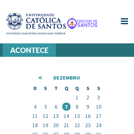
≡
ACONTECE
<
DEZEMBRO
D
S
T
Q
Q
S
S
1
2
3
4
5
6
7
8
9
10
11
12
13
14
15
16
17
18
19
20
21
22
23
24