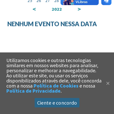
25
26
27
28
29
30
31
<
>
2022
NENHUM EVENTO NESSA DATA
Utilizamos cookies e outras tecnologias
similares em nossos websites para analisar,
personalizar e melhorar a navegabilidade.
Ao utilizar este site, ou usar os serviços
x
disponibilizados através dele, você concorda
Olá!
Estamos aqui
com a nossa
Política de Cookies
e nossa
para te ajudar!
Política de Privacidade
.
Ciente e concordo
Universidade Católica de Santos -
Política de Privacidade
|
Política de Cookies