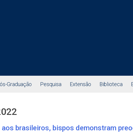
ós-Graduação
Pesquisa
Extensão
Biblioteca
2022
os brasileiros, bispos demonstram pre