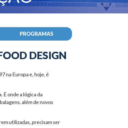
PROGRAMAS
FOOD DESIGN
7 na Europa e, hoje, é
 É onde a lógica da
mbalagens, além de novos
em utilizadas, precisam ser