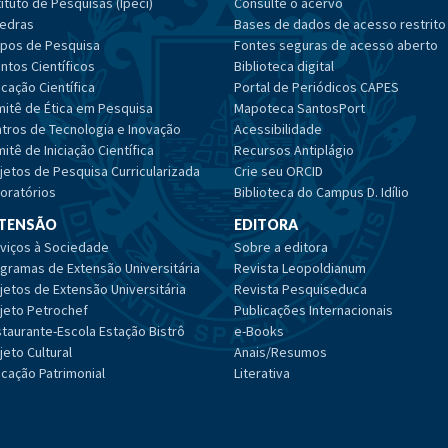
tituto de Pesquisas (Ipeci)
Consulte o acervo
edras
Bases de dados de acesso restrito
pos de Pesquisa
Fontes seguras de acesso aberto
ntos Científicos
Biblioteca digital
cação Científica
Portal de Periódicos CAPES
itê de Ética em Pesquisa
Mapoteca SantosPort
tros de Tecnologia e Inovação
Acessibilidade
itê de Iniciação Científica
Recursos Antiplágio
jetos de Pesquisa Curricularizada
Crie seu ORCID
oratórios
Biblioteca do Campus D. Idílio
TENSÃO
EDITORA
viços à Sociedade
Sobre a editora
gramas de Extensão Universitária
Revista Leopoldianum
jetos de Extensão Universitária
Revista Pesquiseduca
jeto Petrochef
Publicações Internacionais
taurante-Escola Estação Bistrô
e-Books
jeto Cultural
Anais/Resumos
cação Patrimonial
Literativa