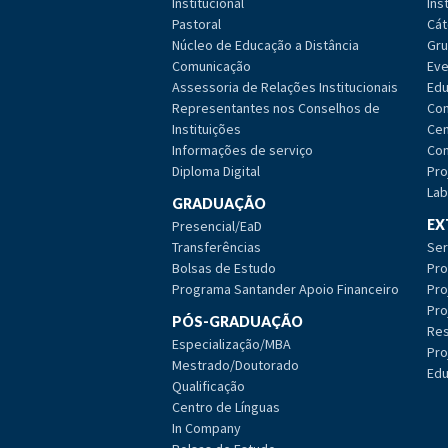
Institucional
Ins
Pastoral
Cát
Núcleo de Educação a Distância
Gru
Comunicação
Eve
Assessoria de Relações Institucionais
Edu
Representantes nos Conselhos de
Com
Instituições
Cen
Informações de serviço
Com
Diploma Digital
Pro
Lab
GRADUAÇÃO
EX
Presencial/EaD
Transferências
Ser
Bolsas de Estudo
Pro
Programa Santander Apoio Financeiro
Pro
Pro
PÓS-GRADUAÇÃO
Res
Especialização/MBA
Pro
Mestrado/Doutorado
Edu
Qualificação
Centro de Línguas
In Company