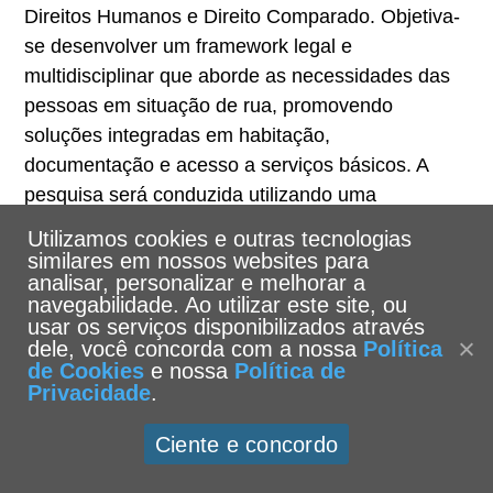
Direitos Humanos e Direito Comparado. Objetiva-
se desenvolver um framework legal e
multidisciplinar que aborde as necessidades das
pessoas em situação de rua, promovendo
soluções integradas em habitação,
documentação e acesso a serviços básicos. A
pesquisa será conduzida utilizando uma
abordagem metodológica mista, combinando
Utilizamos cookies e outras tecnologias
métodos qualitativos e quantitativos para fornecer
similares em nossos websites para
analisar, personalizar e melhorar a
uma compreensão abrangente e multifacetada
navegabilidade. Ao utilizar este site, ou
dos problemas enfrentados pelas pessoas em
usar os serviços disponibilizados através
situação de rua.
dele, você concorda com a nossa
Política
de Cookies
e nossa
Política de
Privacidade
.
Este projeto se articula com o grupo de pesquisa
Direitos Humanos e Direito Comparado
.
Ciente e concordo
Prof. Dr. Olavo de Oliveira Bittencourt Neto