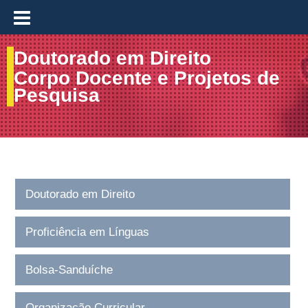
≡
Doutorado em Direito
Corpo Docente e Projetos de
Pesquisa
Doutorado em Direito
Proficiência em Línguas
Bolsa-Sanduíche
Organização Curricular