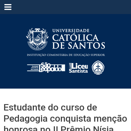
≡
Estudante do curso de
Pedagogia conquista menção
honrosa no II Prêmio Nísia