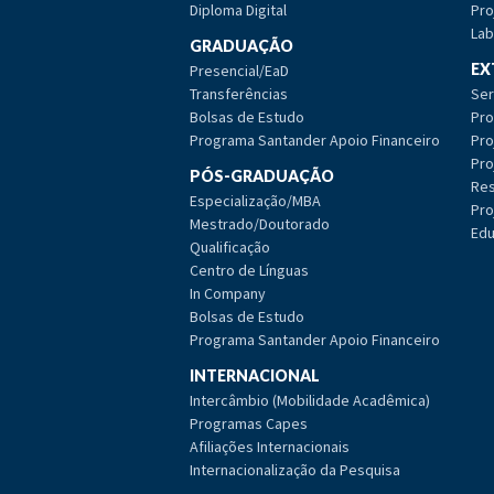
Diploma Digital
Pro
Lab
GRADUAÇÃO
EX
Presencial/EaD
Transferências
Ser
Bolsas de Estudo
Pro
Programa Santander Apoio Financeiro
Pro
Pro
PÓS-GRADUAÇÃO
Res
Especialização/MBA
Pro
Mestrado/Doutorado
Edu
Qualificação
Centro de Línguas
In Company
Bolsas de Estudo
Programa Santander Apoio Financeiro
INTERNACIONAL
Intercâmbio (Mobilidade Acadêmica)
Programas Capes
Afiliações Internacionais
Internacionalização da Pesquisa