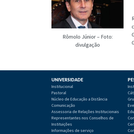
R
c
G
Rômolo Júnior – Foto:
G
divulgação
UNIVERSIDADE
PE
Institucional
Ins
Pastoral
Cát
Núcleo de Educação a Distância
Gru
Comunicação
Eve
Assessoria de Relações Institucionais
Edu
Representantes nos Conselhos de
Com
Instituições
Cen
Informações de serviço
Com