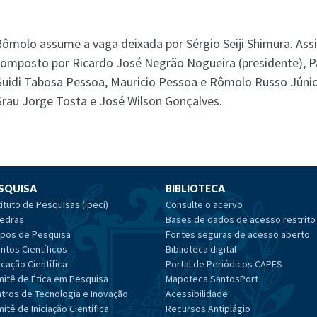
ômolo assume a vaga deixada por Sérgio Seiji Shimura. Assi
omposto por Ricardo José Negrão Nogueira (presidente), Pa
uidi Tabosa Pessoa, Mauricio Pessoa e Rômolo Russo Júnior
rau Jorge Tosta e José Wilson Gonçalves.
SQUISA
BIBLIOTECA
tituto de Pesquisas (Ipeci)
Consulte o acervo
edras
Bases de dados de acesso restrito
pos de Pesquisa
Fontes seguras de acesso aberto
ntos Científicos
Biblioteca digital
cação Científica
Portal de Periódicos CAPES
itê de Ética em Pesquisa
Mapoteca SantosPort
tros de Tecnologia e Inovação
Acessibilidade
itê de Iniciação Científica
Recursos Antiplágio