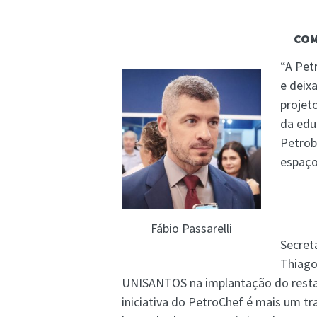
COM
“A Pet
e deix
projet
da edu
Petrob
espaço
Fábio Passarelli
Secret
Thiago
UNISANTOS na implantação do restau
iniciativa do PetroChef é mais um tr