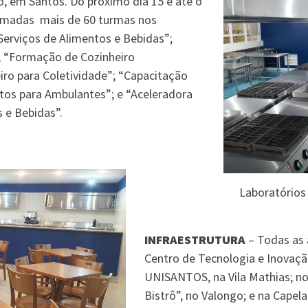
, em Santos. Do próximo dia 15 e até o
ormadas mais de 60 turmas nos
Serviços de Alimentos e Bebidas”;
; “Formação de Cozinheiro
iro para Coletividade”; “Capacitação
tos para Ambulantes”; e “Aceleradora
e Bebidas”.
Laboratórios 
INFRAESTRUTURA
– Todas as 
Centro de Tecnologia e Inovaç
UNISANTOS, na Vila Mathias; no
Bistrô”, no Valongo; e na Capel