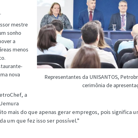
.
essor mestre
 um sonho
mover a
áreas menos
co.
staurante-
 uma nova
Representantes da UNISANTOS, Petrobra
cerimônia de apresenta
etroChef, a
o Uemura
ito mais do que apenas gerar empregos, pois significa 
da um que fez isso ser possível.”