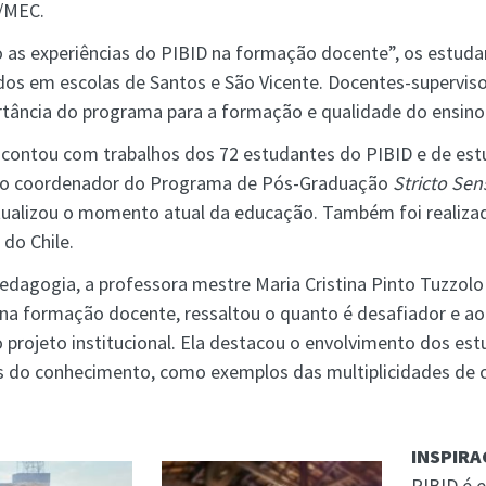
/MEC.
o as experiências do PIBID na formação docente”, os estu
idos em escolas de Santos e São Vicente. Docentes-supervi
rtância do programa para a formação e qualidade do ensino
s contou com trabalhos dos 72 estudantes do PIBID e de est
 pelo coordenador do Programa de Pós-Graduação
Stricto Sen
xtualizou o momento atual da educação. Também foi realiz
do Chile.
dagogia, a professora mestre Maria Cristina Pinto Tuzzolo 
 na formação docente, ressaltou o quanto é desafiador e 
o projeto institucional. Ela destacou o envolvimento dos es
s do conhecimento, como exemplos das multiplicidades de o
INSPIR
PIBID é e