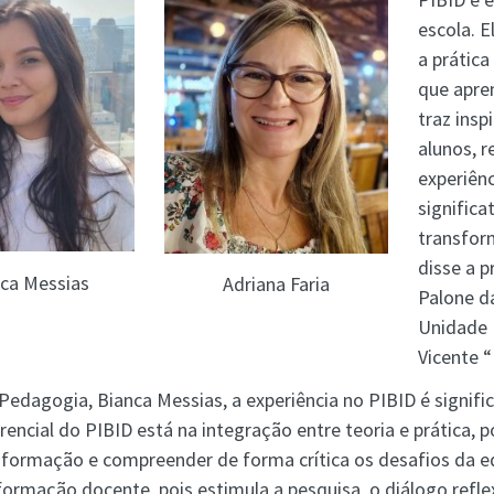
escola. E
a prática
que apren
traz insp
alunos, 
experiên
signific
transfor
disse a p
ca Messias
Adriana Faria
Palone da
Unidade 
Vicente “
edagogia, Bianca Messias, a experiência no PIBID é signific
erencial do PIBID está na integração entre teoria e prática, p
a formação e compreender de forma crítica os desafios da e
ormação docente, pois estimula a pesquisa, o diálogo reflexi