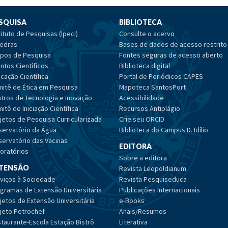
SQUISA
BIBLIOTECA
tituto de Pesquisas (Ipeci)
Consulte o acervo
edras
Bases de dados de acesso restrito
pos de Pesquisa
Fontes seguras de acesso aberto
ntos Científicos
Biblioteca digital
cação Científica
Portal de Periódicos CAPES
itê de Ética em Pesquisa
Mapoteca SantosPort
tros de Tecnologia e Inovação
Acessibilidade
itê de Iniciação Científica
Recursos Antiplágio
jetos de Pesquisa Curricularizada
Crie seu ORCID
ervatório da Água
Biblioteca do Campus D. Idílio
ervatório das Vacinas
EDITORA
oratórios
Sobre a editora
TENSÃO
Revista Leopoldianum
viços à Sociedade
Revista Pesquiseduca
gramas de Extensão Universitária
Publicações Internacionais
jetos de Extensão Universitária
e-Books
jeto Petrochef
Anais/Resumos
taurante-Escola Estação Bistrô
Literativa