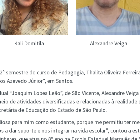
Kali Domitila
Alexandre Veiga
º semestre do curso de Pedagogia, Thalita Oliveira Ferreir
los Azevedo Júnior”, em Santos.
ual “Joaquim Lopes Leão”, de São Vicente, Alexandre Veiga 
eio de atividades diversificadas e relacionadas à realidade 
ecretária de Educação do Estado de São Paulo.
liosa para mim como estudante, porque me permitiu ter meu
 a dar suporte e nos integrar na vida escolar”, contou a e
Linhares, que atua no 8º ano na Escola Estadual Marquês de 