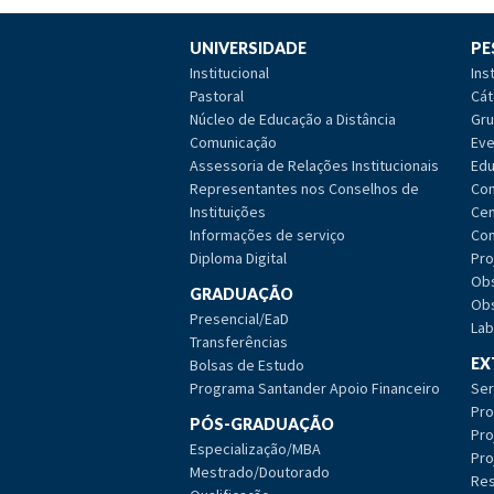
UNIVERSIDADE
PE
Institucional
Ins
Pastoral
Cát
Núcleo de Educação a Distância
Gru
Comunicação
Eve
Assessoria de Relações Institucionais
Edu
Representantes nos Conselhos de
Com
Instituições
Cen
Informações de serviço
Com
Diploma Digital
Pro
Obs
GRADUAÇÃO
Obs
Presencial/EaD
Lab
Transferências
EX
Bolsas de Estudo
Programa Santander Apoio Financeiro
Ser
Pro
PÓS-GRADUAÇÃO
Pro
Especialização/MBA
Pro
Mestrado/Doutorado
Res