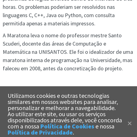
horas. Os problemas poderiam ser resolvidos nas
linguagens C, C++, Java ou Python, com consulta
permitida apenas a materiais impressos.
A Maratona leva o nome do professor mestre Santo
Scuderi, docente das áreas de Computação e
Matemática na UNISANTOS. Ele foi o idealizador de uma
maratona interna de programação na Universidade, mas
faleceu em 2008, antes da concretização do projeto.
Utilizamos cookies e outras tecnologias
similares em nossos websites para analisar,
personalizar e melhorar a navegabilidade.
Ao utilizar este site, ou usar os serviços
x
disponibilizados através dele, você concorda
Olá!
Estamos aqui
com a nossa
Política de Cookies
e nossa
para te ajudar!
Política de Privacidade
.